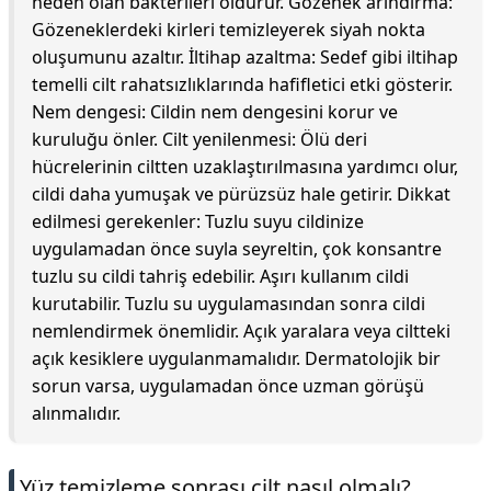
neden olan bakterileri öldürür. Gözenek arındırma:
Gözeneklerdeki kirleri temizleyerek siyah nokta
oluşumunu azaltır. İltihap azaltma: Sedef gibi iltihap
temelli cilt rahatsızlıklarında hafifletici etki gösterir.
Nem dengesi: Cildin nem dengesini korur ve
kuruluğu önler. Cilt yenilenmesi: Ölü deri
hücrelerinin ciltten uzaklaştırılmasına yardımcı olur,
cildi daha yumuşak ve pürüzsüz hale getirir. Dikkat
edilmesi gerekenler: Tuzlu suyu cildinize
uygulamadan önce suyla seyreltin, çok konsantre
tuzlu su cildi tahriş edebilir. Aşırı kullanım cildi
kurutabilir. Tuzlu su uygulamasından sonra cildi
nemlendirmek önemlidir. Açık yaralara veya ciltteki
açık kesiklere uygulanmamalıdır. Dermatolojik bir
sorun varsa, uygulamadan önce uzman görüşü
alınmalıdır.
Yüz temizleme sonrası cilt nasıl olmalı?