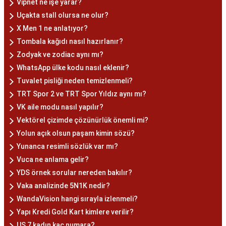
Vipnet ne işe yarar?
Uçakta stall olursa ne olur?
X Men 1 ne anlatıyor?
Tombala kağıdı nasıl hazırlanır?
Zodyak ve zodiac aynı mı?
WhatsApp ülke kodu nasıl eklenir?
Tuvalet pisliği neden temizlenmeli?
TRT Spor 2 ve TRT Spor Yıldız aynı mı?
VK aile modu nasıl yapılır?
Vektörel çizimde çözünürlük önemli mi?
Yolun açık olsun paşam kimin sözü?
Yunanca resimli sözlük var mı?
Vuca ne anlama gelir?
YDS örnek sorular nereden bakılır?
Vaka analizinde 5N1K nedir?
WandaVision hangi sırayla izlenmeli?
Yapı Kredi Gold Kart kimlere verilir?
US 7 kadın kaç numara?