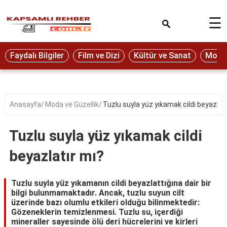
×
☰
Eğitim
Faydalı Bilgiler
Film ve Dizi
Kültür ve Sanat
Moda 
Ekonomi
Sağlık
Seyahat
Anasayfa
Moda ve Güzellik
Tuzlu suyla yüz yıkamak cildi beyazlatı
Spor
Tuzlu suyla yüz yıkamak cildi
Oyun
beyazlatır mı?
Yaşam
Hukuk
Tuzlu suyla yüz yıkamanın cildi beyazlattığına dair bir
bilgi bulunmamaktadır. Ancak, tuzlu suyun cilt
Blog
üzerinde bazı olumlu etkileri olduğu bilinmektedir:
Gözeneklerin temizlenmesi. Tuzlu su, içerdiği
mineraller sayesinde ölü deri hücrelerini ve kirleri