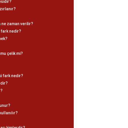
esidir?
zırlanır?
a ne zaman verilir?
 fark nedir?
mek?
 mu çelik mi?
i fark nedir?
rdir?
ü?
lunur?
kullanılır?
?
arı kimlerdir?