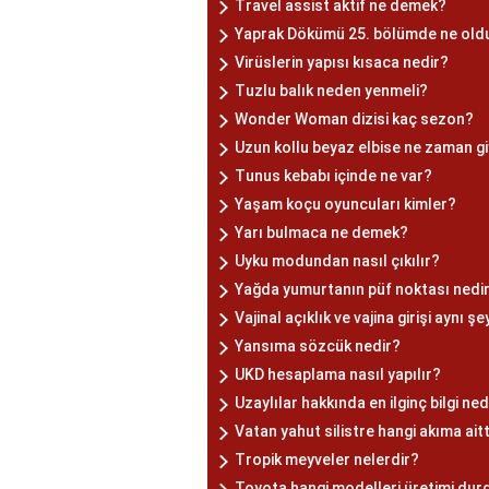
Travel assist aktif ne demek?
Yaprak Dökümü 25. bölümde ne old
Virüslerin yapısı kısaca nedir?
Tuzlu balık neden yenmeli?
Wonder Woman dizisi kaç sezon?
Uzun kollu beyaz elbise ne zaman giy
Tunus kebabı içinde ne var?
Yaşam koçu oyuncuları kimler?
Yarı bulmaca ne demek?
Uyku modundan nasıl çıkılır?
Yağda yumurtanın püf noktası nedi
Vajinal açıklık ve vajina girişi aynı şe
Yansıma sözcük nedir?
UKD hesaplama nasıl yapılır?
Uzaylılar hakkında en ilginç bilgi ned
Vatan yahut silistre hangi akıma aitt
Tropik meyveler nelerdir?
Toyota hangi modelleri üretimi du