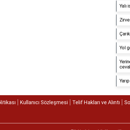
Yalı 
Zirv
Çarık
Yol 
Yerin
cevab
Yarı
olitikası
Kullanıcı Sözleşmesi
Telif Hakları ve Alıntı
So