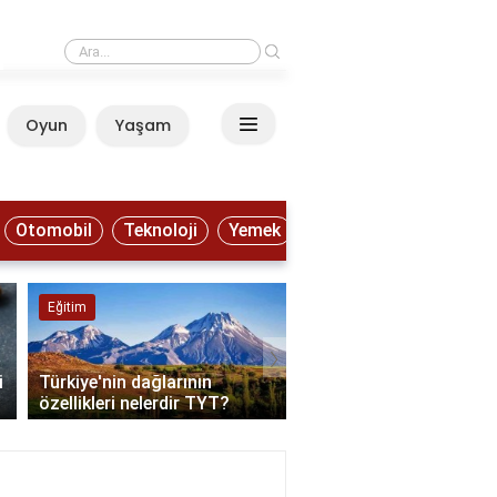
›
Trendyol'da GO kurye ne iş yapar?
Oyun
Yaşam
Anasayfa
Otomobil
Teknoloji
Yemek
Eğitim
Doğa ve Hayvanlar
›
i
Türkiye'nin dağlarının
Türkiye'den kuzey ışıkla
özellikleri nelerdir TYT?
nasıl izlenir?