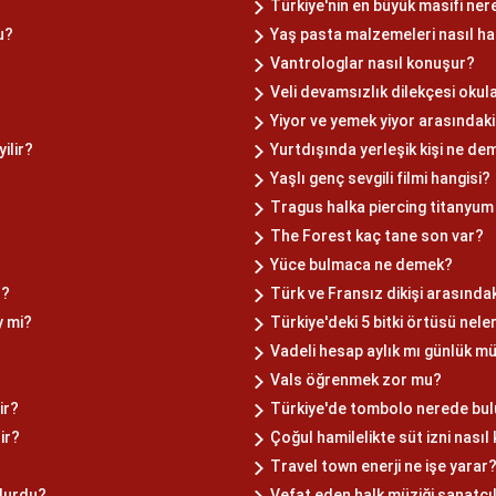
Türkiye'nin en büyük masifi ner
u?
Yaş pasta malzemeleri nasıl ha
Vantrologlar nasıl konuşur?
Veli devamsızlık dilekçesi okul
Yiyor ve yemek yiyor arasındaki
ilir?
Yurtdışında yerleşik kişi ne de
Yaşlı genç sevgili filmi hangisi?
Tragus halka piercing titanyum
The Forest kaç tane son var?
Yüce bulmaca ne demek?
r?
Türk ve Fransız dikişi arasındak
y mi?
Türkiye'deki 5 bitki örtüsü nele
Vadeli hesap aylık mı günlük m
Vals öğrenmek zor mu?
ir?
Türkiye'de tombolo nerede bu
ir?
Çoğul hamilelikte süt izni nasıl 
Travel town enerji ne işe yarar
rdurdu?
Vefat eden halk müziği sanatçıl