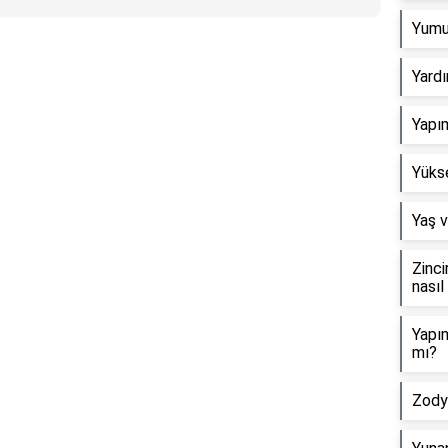
Yumuş
Yardı
Yapım
Yükse
Yaş v
Zinci
nasıl 
Yapım
mı?
Zody