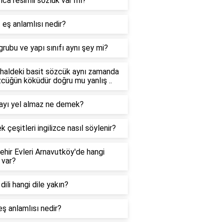
ca resimli sözlük var mı?
 eş anlamlısı nedir?
grubu ve yapı sınıfı aynı şey mi?
 haldeki basit sözcük aynı zamanda
cüğün köküdür doğru mu yanlış ..
ayı yel almaz ne demek?
 çeşitleri ingilizce nasıl söylenir?
ehir Evleri Arnavutköy'de hangi
 var?
dili hangi dile yakın?
eş anlamlısı nedir?