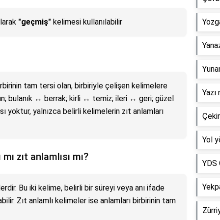
olarak
"geçmiş"
kelimesi kullanılabilir
Yozga
Yana
Yunan
birinin tam tersi olan, birbiriyle çelişen kelimelere
Yazı 
n; bulanık ↔ berrak; kirli ↔ temiz; ileri ↔ geri; güzel
ı yoktur, yalnızca belirli kelimelerin zıt anlamları
Çekir
Yol 
 mı zıt anlamlısı mı?
YDS C
Yekpa
ir. Bu iki kelime, belirli bir süreyi veya anı ifade
abilir. Zıt anlamlı kelimeler ise anlamları birbirinin tam
Zürri