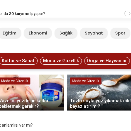
‹
l'da GO kurye ne iş yapar?
Eğitim
Ekonomi
Sağlık
Seyahat
Spor
Kültür ve Sanat
Moda ve Güzellik
Doğa ve Hayvanlar
Moda ve Güzellik
Moda ve Güzellik
Vazelini yüzde ne kadar
Tuzlu suyla yüz yıkamak cild
bekletmek gerekir?
beyazlatır mı?
 anlamlısı var mı?