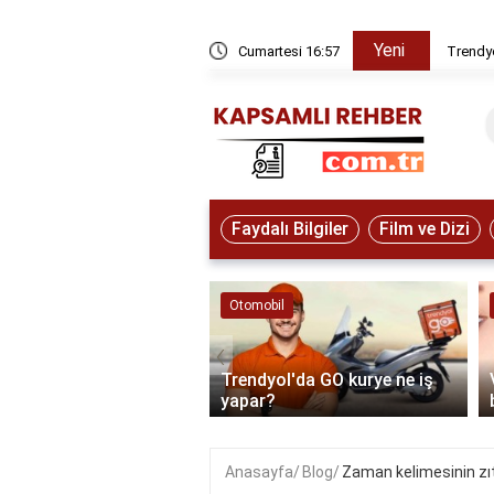
Yeni
rye ne iş yapar?
Cumartesi 16:57
Trendyo
Faydalı Bilgiler
Film ve Dizi
ve Hayvanlar
Otomobil
‹
e'den kuzey ışıkları
Trendyol'da GO kurye ne iş
izlenir?
yapar?
Anasayfa
Blog
Zaman kelimesinin zıt