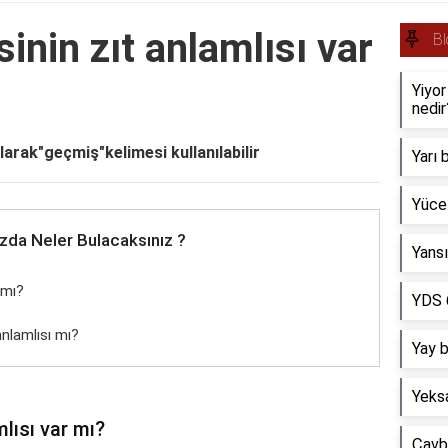
nin zıt anlamlısı var
Bl
Yiyor
nedir
larak"geçmiş"kelimesi kullanılabilir
Yarı
Yüce
zda Neler Bulacaksınız ?
Yans
 mı?
YDS 6
anlamlısı mı?
Yay b
Yeks
lısı var mı?
Çavbe