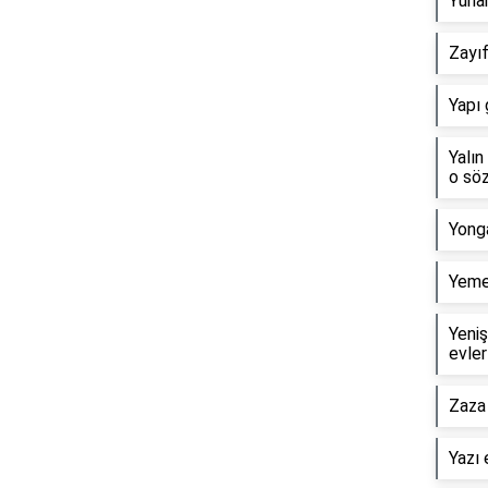
Yunan
Zayıf
Yapı 
Yalın
o söz
Yong
Yemek
Yeniş
evler
Zaza 
Yazı 