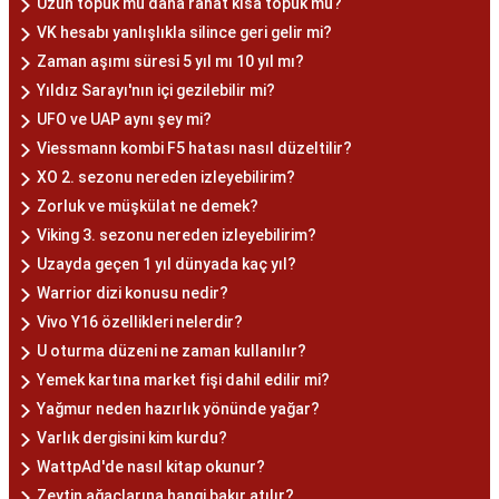
Uzun topuk mu daha rahat kısa topuk mu?
VK hesabı yanlışlıkla silince geri gelir mi?
Zaman aşımı süresi 5 yıl mı 10 yıl mı?
Yıldız Sarayı'nın içi gezilebilir mi?
UFO ve UAP aynı şey mi?
Viessmann kombi F5 hatası nasıl düzeltilir?
XO 2. sezonu nereden izleyebilirim?
Zorluk ve müşkülat ne demek?
Viking 3. sezonu nereden izleyebilirim?
Uzayda geçen 1 yıl dünyada kaç yıl?
Warrior dizi konusu nedir?
Vivo Y16 özellikleri nelerdir?
U oturma düzeni ne zaman kullanılır?
Yemek kartına market fişi dahil edilir mi?
Yağmur neden hazırlık yönünde yağar?
Varlık dergisini kim kurdu?
WattpAd'de nasıl kitap okunur?
Zeytin ağaçlarına hangi bakır atılır?