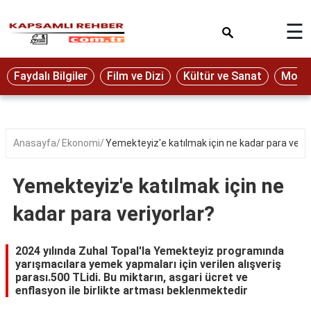
×
☰
Eğitim
Faydalı Bilgiler
Film ve Dizi
Kültür ve Sanat
Moda 
Ekonomi
Sağlık
Seyahat
Anasayfa
Ekonomi
Yemekteyiz'e katılmak için ne kadar para veriy
Spor
Yemekteyiz'e katılmak için ne
Oyun
kadar para veriyorlar?
Yaşam
Hukuk
2024 yılında Zuhal Topal'la Yemekteyiz programında
yarışmacılara yemek yapmaları için verilen alışveriş
Blog
parası.500 TLidi. Bu miktarın, asgari ücret ve
enflasyon ile birlikte artması beklenmektedir