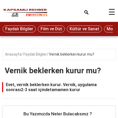
×
☰
Eğitim
Faydalı Bilgiler
Film ve Dizi
Kültür ve Sanat
Moda 
Ekonomi
Sağlık
Seyahat
Anasayfa
Faydalı Bilgiler
Vernik beklerken kurur mu?
Spor
Vernik beklerken kurur mu?
Oyun
Yaşam
Evet, vernik beklerken kurur. Vernik, uygulama
sonrası2-3 saat içindetamamen kurur
Hukuk
Blog
Bu Yazımızda Neler Bulacaksınız ?