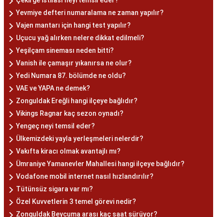
Çekirge istilası neyi temsil eder?
Yevmiye defteri numaralama ne zaman yapılır?
Vajen mantarı için hangi test yapılır?
Uçucu yağ alırken nelere dikkat edilmeli?
Yeşilçam sineması neden bitti?
Vanish ile çamaşır yıkanırsa ne olur?
Yedi Numara 87. bölümde ne oldu?
VAE ve YAPA ne demek?
Zonguldak Ereğli hangi ilçeye bağlıdır?
Vikings Ragnar kaç sezon oynadı?
Yengeç neyi temsil eder?
Ülkemizdeki yayla yerleşmeleri nelerdir?
Vakıfta kiracı olmak avantajlı mı?
Ümraniye Yamanevler Mahallesi hangi ilçeye bağlıdır?
Vodafone mobil internet nasıl hızlandırılır?
Tütünsüz sigara var mı?
Özel Kuvvetlerin 3 temel görevi nedir?
Zonguldak Beycuma arası kaç saat sürüyor?