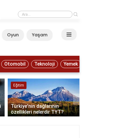
›
Trendyol'da GO kurye ne iş yapar?
Oyun
Yaşam
Anasayfa
Otomobil
Teknoloji
Yemek
Eğitim
Doğa ve Hayvanlar
›
i
Türkiye'nin dağlarının
Türkiye'den kuzey ışıkla
özellikleri nelerdir TYT?
nasıl izlenir?