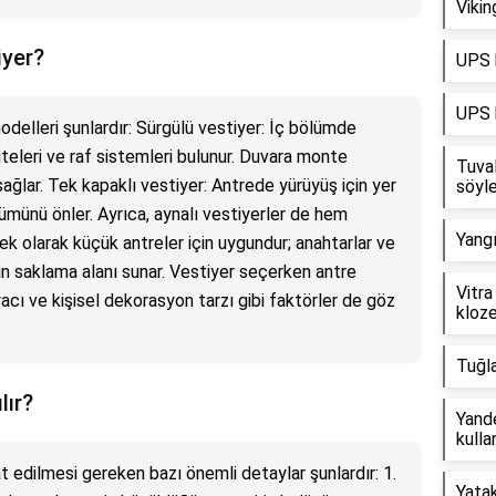
Vikin
iyer?
UPS k
UPS k
delleri şunlardır: Sürgülü vestiyer: İç bölümde
iteleri ve raf sistemleri bulunur. Duvara monte
Tuval
sağlar. Tek kapaklı vestiyer: Antrede yürüyüş için yer
söyle
ümünü önler. Ayrıca, aynalı vestiyerler de hem
Yangı
ek olarak küçük antreler için uygundur; anahtarlar ve
için saklama alanı sunar. Vestiyer seçerken antre
Vitr
iyacı ve kişisel dekorasyon tarzı gibi faktörler de göz
kloz
Tuğla
lır?
Yande
kullan
t edilmesi gereken bazı önemli detaylar şunlardır: 1.
Yatak