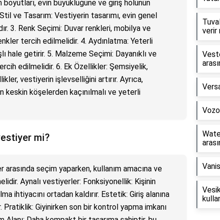
n boyutları, evin büyüklüğüne ve giriş holünün
. Stil ve Tasarım: Vestiyerin tasarımı, evin genel
Tuval
ır. 3. Renk Seçimi: Duvar renkleri, mobilya ve
verir
enkler tercih edilmelidir. 4. Aydınlatma: Yeterli
lı hale getirir. 5. Malzeme Seçimi: Dayanıklı ve
Veste
arası
cih edilmelidir. 6. Ek Özellikler: Şemsiyelik,
kler, vestiyerin işlevselliğini artırır. Ayrıca,
Versa
in keskin köşelerden kaçınılmalı ve yeterli
Vozol
Wate
vestiyer mi?
arası
Vanis
er arasında seçim yaparken, kullanım amacına ve
elidir. Aynalı vestiyerler: Fonksiyonellik: Kişinin
Vesik
ma ihtiyacını ortadan kaldırır. Estetik: Giriş alanına
kullan
 Pratiklik: Giyinirken son bir kontrol yapma imkanı
ım Alanı: Daha kompakt bir tasarıma sahiptir, bu