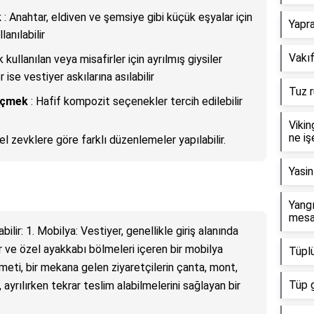
k
: Anahtar, eldiven ve şemsiye gibi küçük eşyalar için
Yapra
lanılabilir
Vakıf
 kullanılan veya misafirler için ayrılmış giysiler
 ise vestiyer askılarına asılabilir
Tuz r
seçmek
: Hafif kompozit seçenekler tercih edilebilir
Vikin
ne iş
el zevklere göre farklı düzenlemeler yapılabilir.
Yasin
Yangı
mesa
bilir: 1. Mobilya: Vestiyer, genellikle giriş alanında
er ve özel ayakkabı bölmeleri içeren bir mobilya
Tüpl
zmeti, bir mekana gelen ziyaretçilerin çanta, mont,
Tüp 
ayrılırken tekrar teslim alabilmelerini sağlayan bir