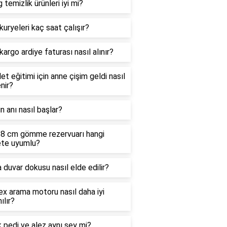
g temizlik ürünleri iyi mi?
uryeleri kaç saat çalışır?
argo ardiye faturası nasıl alınır?
et eğitimi için anne çişim geldi nasıl
nir?
n anı nasıl başlar?
a 8 cm gömme rezervuarı hangi
ete uyumlu?
 duvar dokusu nasıl elde edilir?
x arama motoru nasıl daha iyi
ılır?
 pedi ve alez aynı şey mi?