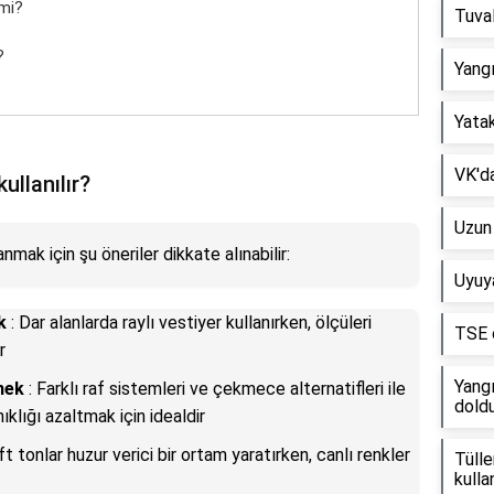
 mi?
Tuval
?
Yang
Yatak
VK'da
kullanılır?
Uzun 
anmak için şu öneriler dikkate alınabilir:
Uyuya
k
: Dar alanlarda raylı vestiyer kullanırken, ölçüleri
TSE o
r
Yangı
mek
: Farklı raf sistemleri ve çekmece alternatifleri ile
doldu
ıklığı azaltmak için idealdir
ft tonlar huzur verici bir ortam yaratırken, canlı renkler
Tülle
kullan