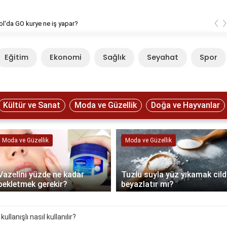
‹
l'da GO kurye ne iş yapar?
Eğitim
Ekonomi
Sağlık
Seyahat
Spor
Kültür ve Sanat
Moda ve Güzellik
Doğa ve Hayvanlar
Moda ve Güzellik
Moda ve Güzellik
Vazelini yüzde ne kadar
Tuzlu suyla yüz yıkamak cild
bekletmek gerekir?
beyazlatır mı?
kullanışlı nasıl kullanılır?