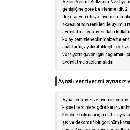
Alanın Verimli Kullanımı: Vestiyeri
genişliğine göre belirlenmelidir. 2
dekorasyon stiliyle uyumlu olmalıd
aksesuarların renkleri ile uyumlu r
aydınlatma, vestiyeri daha kullanış
kolay temizlenebilir malzemeler ter
anahtarlık, ayakkabılık gibi ek özelli
vestiyerin güvenliğini sağlamak iç
aydınlatma sağlanmalıdır.
Aynalı vestiyer mi aynasız 
Aynalı vestiyer ve aynasız vestiy
kişisel tercihlere göre karar verilm
kendine bakması için ek bir ayna al
şık ve dekoratif bir görünüm katar.
sunar. Aynasız vestiyerler: Kullan