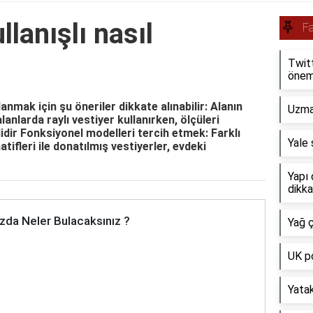
llanışlı nasıl
Fa
Twit
önem
lanmak için şu öneriler dikkate alınabilir: Alanın
Uzman
anlarda raylı vestiyer kullanırken, ölçüleri
dir Fonksiyonel modelleri tercih etmek: Farklı
Yale ş
tifleri ile donatılmış vestiyerler, evdeki
Yapı 
dikka
zda Neler Bulacaksınız ?
Yağ ç
UK po
?
Yatak