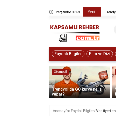
Yeni
rye ne iş yapar?
Perşembe 03:59
Trendyo
Faydalı Bilgiler
Film ve Dizi
ve Hayvanlar
Otomobil
‹
e'den kuzey ışıkları
Trendyol'da GO kurye ne iş
izlenir?
yapar?
Anasayfa
Faydalı Bilgiler
Vestiyeri en 