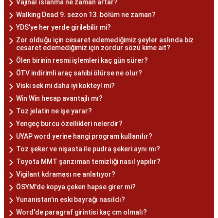
Vajinal ıslanma ne zaman artar?
Walking Dead 9. sezon 13. bölüm ne zaman?
YDS'ye her yerde girilebilir mi?
Zor olduğu için cesaret edemediğimiz şeyler aslında biz
cesaret edemediğimiz için zordur sözü kime ait?
Ölen birinin resmi işlemleri kaç gün sürer?
ÖTV indirimli araç sahibi ölürse ne olur?
Viski sek mi daha iyi kokteyl mi?
Win Win hesap avantajlı mı?
Toz jelatin ne işe yarar?
Yengeç burcu özellikleri nelerdir?
UYAP word yerine hangi program kullanılır?
Toz şeker ve nişasta ile pudra şekeri aynı mı?
Toyota MMT şanzıman temizliği nasıl yapılır?
Vigilant kdraması ne anlatıyor?
ÖSYM'de kopya çeken hapse girer mi?
Yunanistan'ın eski bayrağı nasıldı?
Word'de paragraf girintisi kaç cm olmalı?