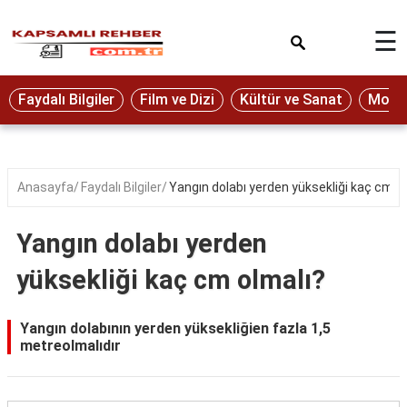
×
☰
Eğitim
Faydalı Bilgiler
Film ve Dizi
Kültür ve Sanat
Moda 
Ekonomi
Sağlık
Seyahat
Anasayfa
Faydalı Bilgiler
Yangın dolabı yerden yüksekliği kaç cm o
Spor
Yangın dolabı yerden
Oyun
yüksekliği kaç cm olmalı?
Yaşam
Hukuk
Yangın dolabının yerden yüksekliğien fazla 1,5
metreolmalıdır
Blog