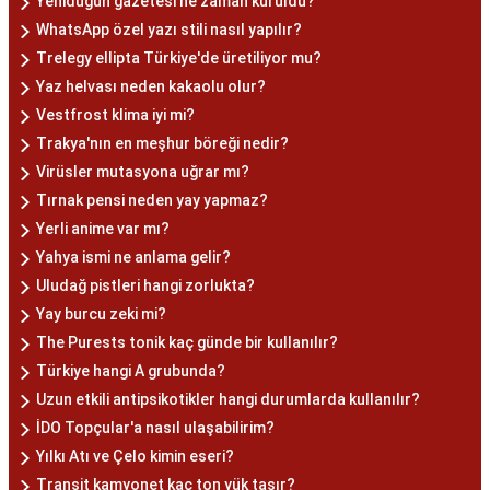
Yenidügün gazetesi ne zaman kuruldu?
WhatsApp özel yazı stili nasıl yapılır?
Trelegy ellipta Türkiye'de üretiliyor mu?
Yaz helvası neden kakaolu olur?
Vestfrost klima iyi mi?
Trakya'nın en meşhur böreği nedir?
Virüsler mutasyona uğrar mı?
Tırnak pensi neden yay yapmaz?
Yerli anime var mı?
Yahya ismi ne anlama gelir?
Uludağ pistleri hangi zorlukta?
Yay burcu zeki mi?
The Purests tonik kaç günde bir kullanılır?
Türkiye hangi A grubunda?
Uzun etkili antipsikotikler hangi durumlarda kullanılır?
İDO Topçular'a nasıl ulaşabilirim?
Yılkı Atı ve Çelo kimin eseri?
Transit kamyonet kaç ton yük taşır?