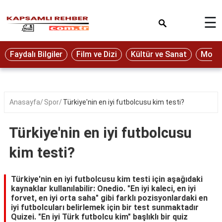
×
☰
Eğitim
Faydalı Bilgiler
Film ve Dizi
Kültür ve Sanat
Moda 
Ekonomi
Sağlık
Seyahat
Anasayfa
Spor
Türkiye'nin en iyi futbolcusu kim testi?
Spor
Türkiye'nin en iyi futbolcusu
Oyun
kim testi?
Yaşam
Hukuk
Türkiye'nin en iyi futbolcusu kim testi için aşağıdaki
kaynaklar kullanılabilir: Onedio. "En iyi kaleci, en iyi
Blog
forvet, en iyi orta saha" gibi farklı pozisyonlardaki en
iyi futbolcuları belirlemek için bir test sunmaktadır
Quizei. "En iyi Türk futbolcu kim" başlıklı bir quiz