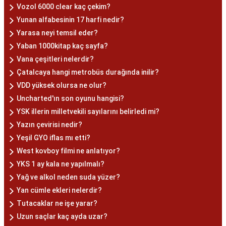
Vozol 6000 clear kaç çekim?
Yunan alfabesinin 17 harfi nedir?
Yarasa neyi temsil eder?
Yaban 1000kitap kaç sayfa?
Vana çeşitleri nelerdir?
Çatalcaya hangi metrobüs durağında inilir?
VDD yüksek olursa ne olur?
Uncharted'ın son oyunu hangisi?
YSK illerin milletvekili sayılarını belirledi mi?
Yazın çevirisi nedir?
Yeşil GYO iflas mı etti?
West kovboy filmi ne anlatıyor?
YKS 1 ay kala ne yapılmalı?
Yağ ve alkol neden suda yüzer?
Yan cümle ekleri nelerdir?
Tutacaklar ne işe yarar?
Uzun saçlar kaç ayda uzar?