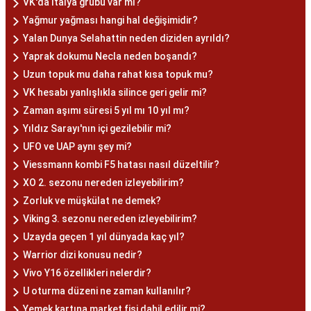
VK'da İtalya grubu var mı?
Yağmur yağması hangi hal değişimidir?
Yalan Dunya Selahattin neden diziden ayrıldı?
Yaprak dokumu Necla neden boşandı?
Uzun topuk mu daha rahat kısa topuk mu?
VK hesabı yanlışlıkla silince geri gelir mi?
Zaman aşımı süresi 5 yıl mı 10 yıl mı?
Yıldız Sarayı'nın içi gezilebilir mi?
UFO ve UAP aynı şey mi?
Viessmann kombi F5 hatası nasıl düzeltilir?
XO 2. sezonu nereden izleyebilirim?
Zorluk ve müşkülat ne demek?
Viking 3. sezonu nereden izleyebilirim?
Uzayda geçen 1 yıl dünyada kaç yıl?
Warrior dizi konusu nedir?
Vivo Y16 özellikleri nelerdir?
U oturma düzeni ne zaman kullanılır?
Yemek kartına market fişi dahil edilir mi?