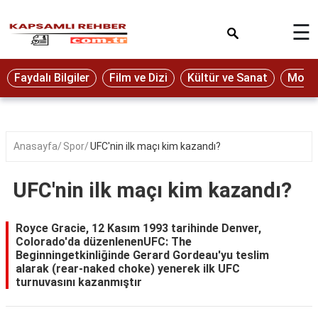
×
☰
Eğitim
Faydalı Bilgiler
Film ve Dizi
Kültür ve Sanat
Moda 
Ekonomi
Sağlık
Seyahat
Anasayfa
Spor
UFC'nin ilk maçı kim kazandı?
Spor
UFC'nin ilk maçı kim kazandı?
Oyun
Yaşam
Royce Gracie, 12 Kasım 1993 tarihinde Denver,
Colorado'da düzenlenenUFC: The
Hukuk
Beginningetkinliğinde Gerard Gordeau'yu teslim
alarak (rear-naked choke) yenerek ilk UFC
Blog
turnuvasını kazanmıştır