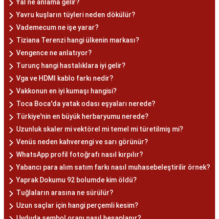
Yal ne anlama gelir?
Yavru kuşların tüyleri neden dökülür?
Vademecum ne işe yarar?
Tiziana Terenzi hangi ülkenin markası?
Vengence ne anlatıyor?
Turunç hangi hastalıklara iyi gelir?
Vga ve HDMI kablo farkı nedir?
Vakkonun en iyi kumaşı hangisi?
Toca Boca'da yatak odası eşyaları nerede?
Türkiye'nin en büyük herbaryumu nerede?
Uzunluk skaler mi vektörel mi temel mi türetilmiş mi?
Venüs neden kahverengi ve sarı görünür?
WhatsApp profil fotoğrafı nasıl kırpılır?
Yabancı para alım satım farkı nasıl muhasebeleştirilir örnek?
Yaprak Dokumu 92 bolumde kim öldü?
Tuğlaların arasına ne sürülür?
Uzun saçlar için hangi perçemli kesim?
Uyduda sembol oranı nasıl hesaplanır?