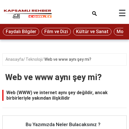
×
☰
Eğitim
Faydalı Bilgiler
Film ve Dizi
Kültür ve Sanat
Moda 
Ekonomi
Sağlık
Seyahat
Anasayfa
Teknoloji
Web ve www aynı şey mi?
Spor
Web ve www aynı şey mi?
Oyun
Yaşam
Web (WWW) ve internet aynı şey değildir, ancak
birbirleriyle yakından ilişkilidir
Hukuk
Blog
Bu Yazımızda Neler Bulacaksınız ?