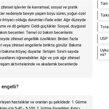
Tüm 
, zihinsel işlevler ile kavramsal, sosyal ve pratik
ikler nedeniyle bireyin yaşam boyu süren, yoğun özel
Türki
 ihtiyacı olduğu durumları ifade eder. Ağır düzeyde
uşma ve dil gelişimi: Ciddi güçlükler. Sosyal, duygusal
Total
akım becerileri: Temel öz bakım becerilerini
USP s
e zihinsel engellilik özellikleri: Birden fazla
el veya zihinsel engellerle birlikte görülür. Bakıma
Uyku 
bakıma ihtiyaç duyarlar. İletişim: Sınırlı sayıda
mi?
 kurallarını öğrenebilirler. Ağır ve çok ağır zihinsel
k yaşam aktivitelerinde ve akademik becerilerde
 engelli?
rleyen hastalıklar ve oranları şu şekildedir: 1. Görme
ıkları için %40 - %100. 2. İşitme Engellileri: Kalıcı