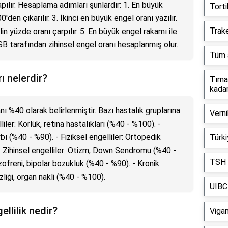
pılır. Hesaplama adımları şunlardır: 1. En büyük
Torti
0'den çıkarılır. 3. İkinci en büyük engel oranı yazılır.
Trake
lin yüzde oranı çarpılır. 5. En büyük engel rakamı ile
SB tarafından zihinsel engel oranı hesaplanmış olur.
Tüm a
ı nelerdir?
Tırna
kadar
nı %40 olarak belirlenmiştir. Bazı hastalık gruplarına
Verni
iler: Körlük, retina hastalıkları (%40 - %100). -
ybı (%40 - %90). - Fiziksel engelliler: Ortopedik
Türki
 - Zihinsel engelliler: Otizm, Down Sendromu (%40 -
TSH 
izofreni, bipolar bozukluk (%40 - %90). - Kronik
liği, organ nakli (%40 - %100).
UIBC 
ellilik nedir?
Vigam