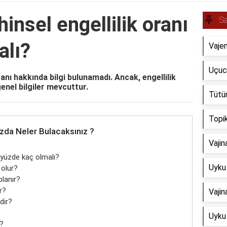
insel engellilik oranı
Sa
alı?
Vajen
Uçucu
ranı hakkında bilgi bulunamadı. Ancak, engellilik
genel bilgiler mevcuttur.
Tütün
Topik
zda Neler Bulacaksınız ?
Vajin
ı yüzde kaç olmalı?
Uyku 
 olur?
planır?
r?
Vajin
edir?
Uyku 
i?