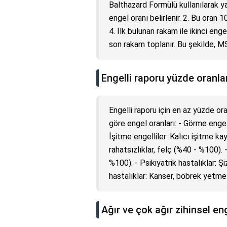
Balthazard Formülü kullanılarak ya
engel oranı belirlenir. 2. Bu oran 10
4. İlk bulunan rakam ile ikinci enge
son rakam toplanır. Bu şekilde, M
Engelli raporu yüzde oranlar
Engelli raporu için en az yüzde ora
göre engel oranları: - Görme engell
İşitme engelliler: Kalıcı işitme ka
rahatsızlıklar, felç (%40 - %100).
%100). - Psikiyatrik hastalıklar: Ş
hastalıklar: Kanser, böbrek yetmez
Ağır ve çok ağır zihinsel eng