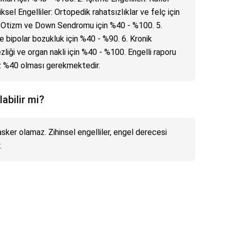
iksel Engelliler: Ortopedik rahatsızlıklar ve felç için
r: Otizm ve Down Sendromu için %40 - %100. 5.
ve bipolar bozukluk için %40 - %90. 6. Kronik
liği ve organ nakli için %40 - %100. Engelli raporu
az %40 olması gerekmektedir.
labilir mi?
i asker olamaz. Zihinsel engelliler, engel derecesi
.