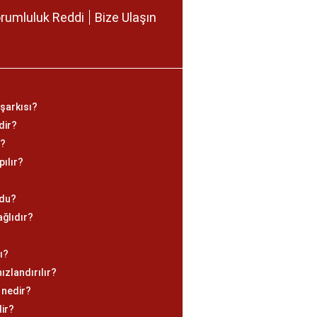
rumluluk Reddi
Bize Ulaşın
 şarkısı?
dir?
r?
pılır?
ldu?
ağlıdır?
ı?
ızlandırılır?
 nedir?
dir?