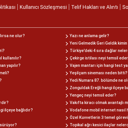
olitikası
Kullanıcı Sözleşmesi
Telif Hakları ve Alıntı
So
ırsa ne olur?
Yazı ne anlama gelir?
Yeni Gelmedik Geri Geldik kimin
ri?
Türkiye'deki 4 sıra dağlar neler
 kullanılır?
Çekirge istilası neyi temsil ede
an yapılır?
Vajen mantarı için hangi test ya
meli?
Yeşilçam sineması neden bitti?
?
Yedi Numara 87. bölümde ne o
Zonguldak Ereğli hangi ilçeye b
Yengeç neyi temsil eder?
rdir?
Vakıfta kiracı olmak avantajlı m
i ilçeye bağlıdır?
Vodafone mobil internet nasıl h
Özel Kuvvetlerin 3 temel görevi
 sürüyor?
Topikal ağrı kesici ilaçlar neler