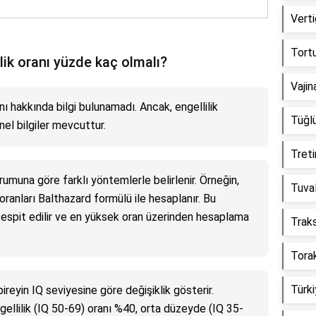
Verti
Tortu
lik oranı yüzde kaç olmalı?
Vajin
nı hakkında bilgi bulunamadı. Ancak, engellilik
Tüğlü
enel bilgiler mevcuttur.
Treti
durumuna göre farklı yöntemlerle belirlenir. Örneğin,
Tuval
 oranları Balthazard formülü ile hesaplanır. Bu
 tespit edilir ve en yüksek oran üzerinden hesaplama
Traks
Tora
Türki
, bireyin IQ seviyesine göre değişiklik gösterir.
gellilik (IQ 50-69) oranı %40, orta düzeyde (IQ 35-