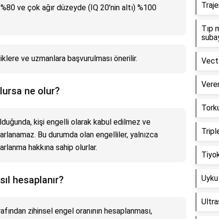
Traj
 %80 ve çok ağır düzeyde (IQ 20'nin altı) %100
Tıp 
subay
eliklere ve uzmanlara başvurulması önerilir.
Vecta
Verem
olursa ne olur?
Torku
olduğunda, kişi engelli olarak kabul edilmez ve
Tripl
rarlanamaz. Bu durumda olan engelliler, yalnızca
arlanma hakkına sahip olurlar.
Tiyok
Uyku 
sıl hesaplanır?
Ultr
afından zihinsel engel oranının hesaplanması,