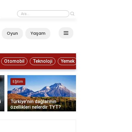
›
Trendyol'da GO kurye ne iş yapar?
Oyun
Yaşam
Anasayfa
Otomobil
Teknoloji
Yemek
Eğitim
Doğa ve Hayvanlar
›
i
Türkiye'nin dağlarının
Türkiye'den kuzey ışıkla
özellikleri nelerdir TYT?
nasıl izlenir?