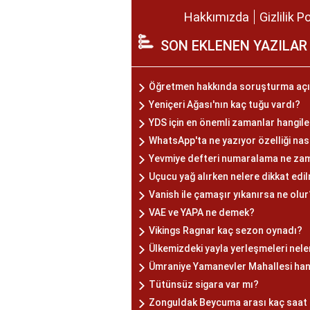
Hakkımızda
Gizlilik P
SON EKLENEN YAZILAR
Öğretmen hakkında soruşturma açıl
Yeniçeri Ağası'nın kaç tuğu vardı?
YDS için en önemli zamanlar hangile
WhatsApp'ta ne yazıyor özelliği nasıl
Yevmiye defteri numaralama ne zam
Uçucu yağ alırken nelere dikkat edil
Vanish ile çamaşır yıkanırsa ne olur
VAE ve YAPA ne demek?
Vikings Ragnar kaç sezon oynadı?
Ülkemizdeki yayla yerleşmeleri nele
Ümraniye Yamanevler Mahallesi hang
Tütünsüz sigara var mı?
Zonguldak Beycuma arası kaç saat