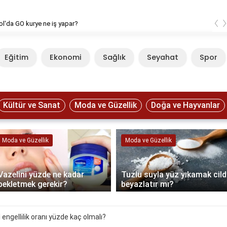
‹
l'da GO kurye ne iş yapar?
Eğitim
Ekonomi
Sağlık
Seyahat
Spor
Kültür ve Sanat
Moda ve Güzellik
Doğa ve Hayvanlar
Moda ve Güzellik
Moda ve Güzellik
Vazelini yüzde ne kadar
Tuzlu suyla yüz yıkamak cild
bekletmek gerekir?
beyazlatır mı?
 engellilik oranı yüzde kaç olmalı?