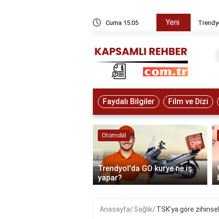
Yeni
rye ne iş yapar?
Cuma 15:05
Trendyo
Faydalı Bilgiler
Film ve Dizi
ve Hayvanlar
Otomobil
‹
e'den kuzey ışıkları
Trendyol'da GO kurye ne iş
izlenir?
yapar?
Anasayfa
Sağlık
TSK'ya göre zihinsel