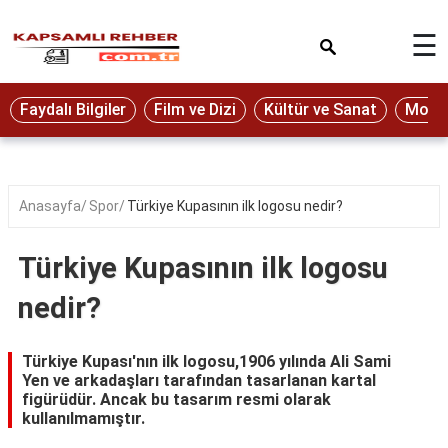
×
☰
Eğitim
Faydalı Bilgiler
Film ve Dizi
Kültür ve Sanat
Moda 
Ekonomi
Sağlık
Seyahat
Anasayfa
Spor
Türkiye Kupasının ilk logosu nedir?
Spor
Türkiye Kupasının ilk logosu
Oyun
nedir?
Yaşam
Hukuk
Türkiye Kupası'nın ilk logosu,1906 yılında Ali Sami
Yen ve arkadaşları tarafından tasarlanan kartal
Blog
figürüdür. Ancak bu tasarım resmi olarak
kullanılmamıştır.