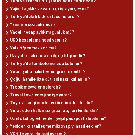
Türk ve Fransız dikişi arasındaki fark nedir?
Vajinal açıklık ve vajina girişi aynı şey mi?
Türkiye'deki 5 bitki örtüsü nelerdir?
Yansıma sözcük nedir?
Vadeli hesap aylık mı günlük mü?
UKD hesaplama nasıl yapılır?
Vals öğrenmek zor mu?
Uzaylılar hakkında en ilginç bilgi nedir?
Türkiye'de tombolo nerede bulunur?
Vatan yahut silistre hangi akıma aittir?
Çoğul hamilelikte süt izni nasıl kullanılır?
Tropik meyveler nelerdir?
Travel town enerji ne işe yarar?
Toyota hangi modelleri üretimi durdurdu?
Vefat eden halk müziği sanatçıları kimlerdir?
Özel okul öğretmenleri yeşil pasaport alabilir mi?
Yeniden kristalleşme mikroyapıyı nasıl etkiler?
VKN ile vergi dairesi aynı mı?