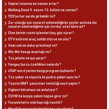
Vajinal ıslanma ne zaman artar?
Walking Dead 9. sezon 13. bölüm ne zaman?
YDS'ye her yerde girilebilir mi?
Zor olduğu için cesaret edemediğimiz şeyler aslında biz
cesaret edemediğimiz için zordur sözü kime ait?
Ölen birinin resmi işlemleri kaç gün sürer?
ÖTV indirimli araç sahibi ölürse ne olur?
Viski sek mi daha iyi kokteyl mi?
Win Win hesap avantajlı mı?
Toz jelatin ne işe yarar?
Yengeç burcu özellikleri nelerdir?
UYAP word yerine hangi program kullanılır?
Toz şeker ve nişasta ile pudra şekeri aynı mı?
Toyota MMT şanzıman temizliği nasıl yapılır?
Vigilant kdraması ne anlatıyor?
ÖSYM'de kopya çeken hapse girer mi?
Yunanistan'ın eski bayrağı nasıldı?
Word'de paragraf girintisi kaç cm olmalı?