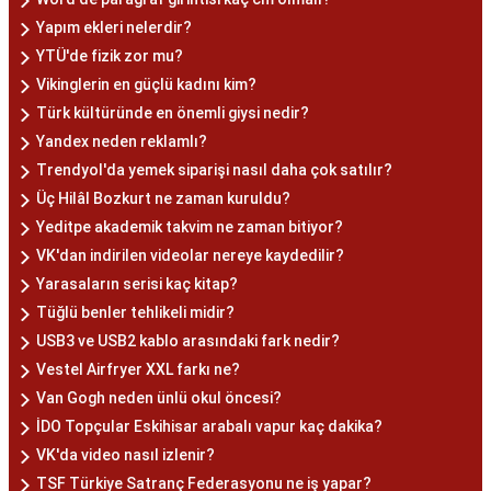
Yapım ekleri nelerdir?
YTÜ'de fizik zor mu?
Vikinglerin en güçlü kadını kim?
Türk kültüründe en önemli giysi nedir?
Yandex neden reklamlı?
Trendyol'da yemek siparişi nasıl daha çok satılır?
Üç Hilâl Bozkurt ne zaman kuruldu?
Yeditpe akademik takvim ne zaman bitiyor?
VK'dan indirilen videolar nereye kaydedilir?
Yarasaların serisi kaç kitap?
Tüğlü benler tehlikeli midir?
USB3 ve USB2 kablo arasındaki fark nedir?
Vestel Airfryer XXL farkı ne?
Van Gogh neden ünlü okul öncesi?
İDO Topçular Eskihisar arabalı vapur kaç dakika?
VK'da video nasıl izlenir?
TSF Türkiye Satranç Federasyonu ne iş yapar?