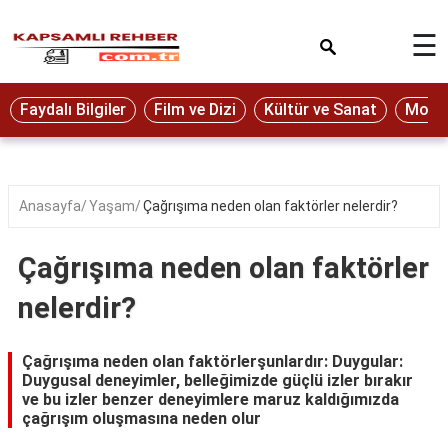
×
☰
Eğitim
Faydalı Bilgiler
Film ve Dizi
Kültür ve Sanat
Moda 
Ekonomi
Sağlık
Seyahat
Anasayfa
Yaşam
Çağrışıma neden olan faktörler nelerdir?
Spor
Çağrışıma neden olan faktörler
Oyun
nelerdir?
Yaşam
Hukuk
Çağrışıma neden olan faktörlerşunlardır: Duygular:
Duygusal deneyimler, belleğimizde güçlü izler bırakır
Blog
ve bu izler benzer deneyimlere maruz kaldığımızda
çağrışım oluşmasına neden olur