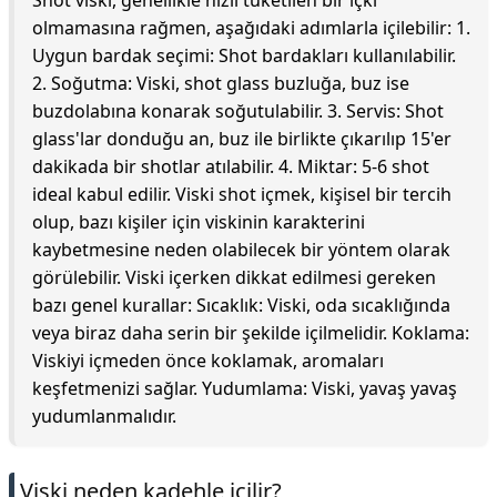
Shot viski, genellikle hızlı tüketilen bir içki
olmamasına rağmen, aşağıdaki adımlarla içilebilir: 1.
Uygun bardak seçimi: Shot bardakları kullanılabilir.
2. Soğutma: Viski, shot glass buzluğa, buz ise
buzdolabına konarak soğutulabilir. 3. Servis: Shot
glass'lar donduğu an, buz ile birlikte çıkarılıp 15'er
dakikada bir shotlar atılabilir. 4. Miktar: 5-6 shot
ideal kabul edilir. Viski shot içmek, kişisel bir tercih
olup, bazı kişiler için viskinin karakterini
kaybetmesine neden olabilecek bir yöntem olarak
görülebilir. Viski içerken dikkat edilmesi gereken
bazı genel kurallar: Sıcaklık: Viski, oda sıcaklığında
veya biraz daha serin bir şekilde içilmelidir. Koklama:
Viskiyi içmeden önce koklamak, aromaları
keşfetmenizi sağlar. Yudumlama: Viski, yavaş yavaş
yudumlanmalıdır.
Viski neden kadehle içilir?