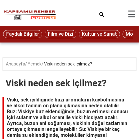
×
☰
Eğitim
Faydalı Bilgiler
Film ve Dizi
Kültür ve Sanat
Moda 
Ekonomi
Sağlık
Seyahat
Anasayfa
Yemek
Viski neden sek içilmez?
Spor
Viski neden sek içilmez?
Oyun
Yaşam
Viski, sek içildiğinde bazı aromaların kaybolmasına
ve alkol tadının ön plana çıkmasına neden olabilir
Hukuk
Buz: Viskiye buz eklendiğinde, buzun erimesi sonucu
içki sulanır ve alkol oranı ile viski hissiyatı azalır.
Blog
Ayrıca, buzun ani soğuması, viskinin doğal tatlarının
ortaya çıkmasını engelleyebilir Su: Viskiye birkaç
damla su eklendiğinde, moleküller kimyasal